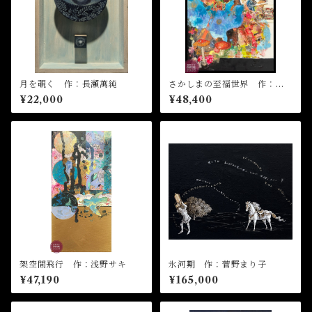
月を覗く 作：長瀬萬純
さかしまの至福世界 作：浅
野サキ
¥22,000
¥48,400
架空間飛行 作：浅野サキ
氷河期 作：菅野まり子
¥47,190
¥165,000