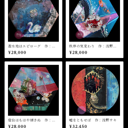
遊水地はエピローグ 作：浅
秩序の気変わり 作：浅野サ
野サキ
キ
¥28,000
¥28,000
燈台はもはや傾きぬ 作：浅
嘘をともせば 作：浅野サキ
野サキ
¥28,000
¥32,450