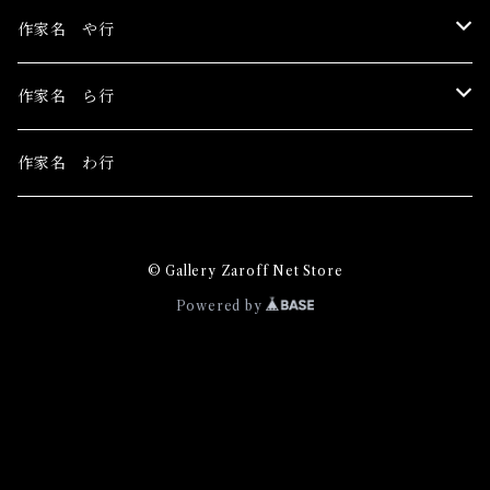
こみや梢子
丁子紅子
長瀬萬純
ピエロピヨ子
まちゅまゆ
作家名 や行
田中アユミ
細川成美
目黒ミロ
山城有未
作家名 ら行
三谷拓也
山田さやか
LIEN
作家名 わ行
みそら
吉田然奈
Ray's YuCca
© Gallery Zaroff Net Store
松平一民
YONCO
Powered by
マンタム
真木環