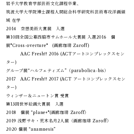
岩手大学教育学部芸術文化課程卒業、
筑波大学大学院博士課程人間総合科学研究科芸術専攻洋画領
域 在学
2014 空想美術大賞展 入選
第10回全国公募西脇市サムホール大賞展 入選2016 個
展"Cross-overture" (画廊珈琲 Zaroff)
AAC Fresh!! 2016 (ACTアートコンプレックスセン
ター)
グループ展“ハルフェティズム”（parabolica-bis）
2017 AAC Fresh!! 2017 (ACT アートコンプレックスセン
ター)
ウィンザー＆ニュートン賞 受賞
第13回世界絵画大賞展 入選
2018 個展 “plane+"(画廊珈琲 Zaroff）
2019 浅野サキ・荒木名月2人展（画廊珈琲 Zaroff）
2020 個展 “anamnesis”