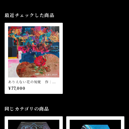
最近チェックした商品
ありえない花の知覚 作：浅
野サキ
¥77,000
同じカテゴリの商品