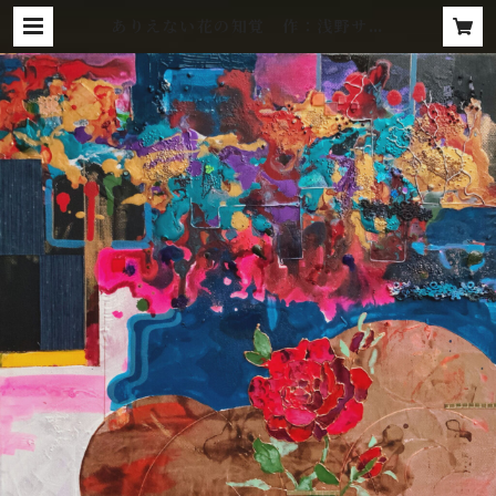
ありえない花の知覚 作：浅野サキ
| Gallery Zaroff Net Store