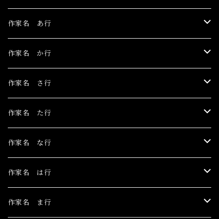
作家名 あ行
伊豫田晃一
作家名 か行
浅野サキ
黒木美都子
作家名 さ行
飴屋晶貴
勝田麻子
関野栄美
作家名 た行
杏ひろと
草羽揺二
佐々木茜
玉村のどか
作家名 な行
安藤朱里
川村千紘
菅野まり子
鳥居椿
Toru Nogawa
作家名 は行
石橋J
北和晃
白野有
チェリー木下
中島華映
日香里
作家名 ま行