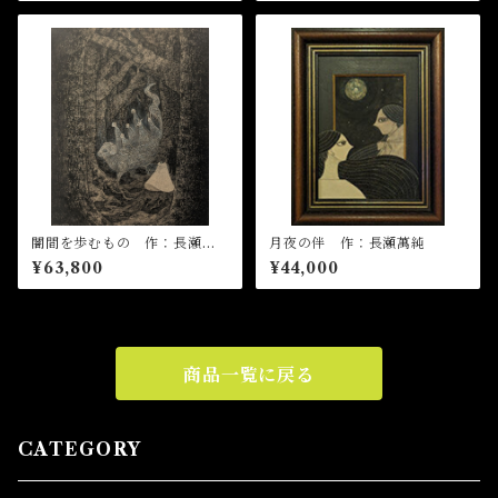
闇間を歩むもの 作：長瀬萬
月夜の伴 作：長瀬萬純
純
¥63,800
¥44,000
商品一覧に戻る
CATEGORY