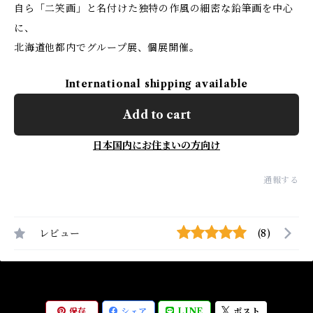
自ら「二笑画」と名付けた独特の作風の細密な鉛筆画を中心
に、
北海道他都内でグループ展、個展開催。
International shipping available
Add to cart
日本国内にお住まいの方向け
通報する
レビュー
(8)
保存
シェア
LINE
ポスト