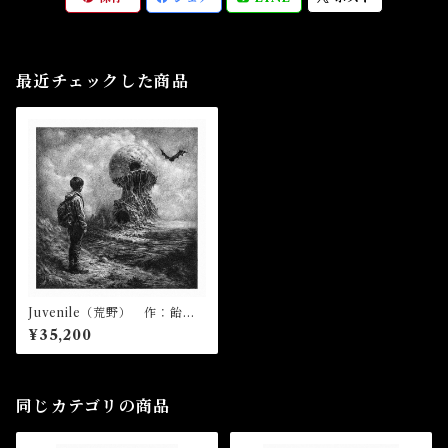
最近チェックした商品
Juvenile（荒野） 作：飴屋
晶貴
¥35,200
同じカテゴリの商品