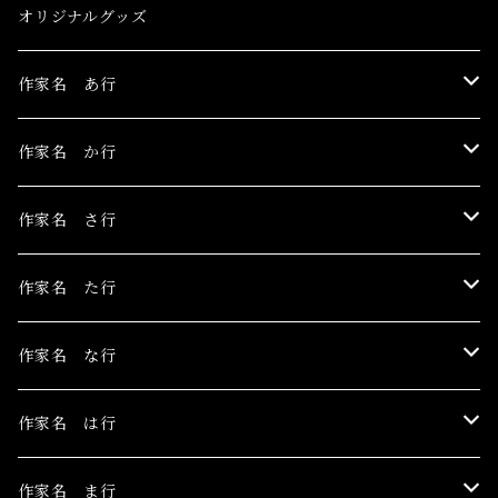
オリジナルグッズ
作家名 あ行
伊豫田晃一
作家名 か行
浅野サキ
黒木美都子
作家名 さ行
飴屋晶貴
勝田麻子
関野栄美
作家名 た行
杏ひろと
草羽揺二
佐々木茜
玉村のどか
作家名 な行
安藤朱里
川村千紘
菅野まり子
鳥居椿
Toru Nogawa
作家名 は行
石橋J
北和晃
白野有
チェリー木下
中島華映
日香里
作家名 ま行