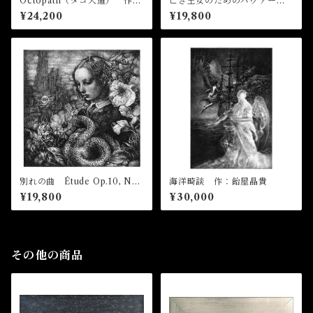
Octopath（タコ入道） 作：
亡き王女のためのパヴァー
飴屋晶貴
ヌ Pavane pour une infant
¥24,200
¥19,800
e défunte 作：飴屋晶貴
別れの曲 Étude Op.10, No.
海洋畸談 作：飴屋晶貴
3 作：飴屋晶貴
¥19,800
¥30,000
その他の商品