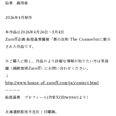
鉛筆 画用紙
2026年4月制作
本作品は2026年4月26日～5月4日
Zaroff企画 飴屋晶貴個展「悪の法則 The Counselorに展示
された作品です。
※ご購入に際し、作品のより詳細な情報が知りたい方は実店
舗（画廊珈琲Zaroff）にお問い合わせください。
↓
http://www.house-of-zaroff.com/ja/contact.html
ーーーー
飴屋晶貴 プロフィール(作家X(旧twitter)より）
北海道胆振地方在住 / 日曜画。