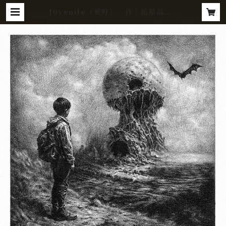
Juvenile（荒野） 作：飴屋晶貴 |
Gallery Zaroff Net Store