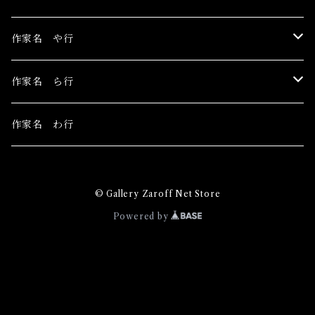
こみや梢子
丁子紅子
長瀬萬純
ピエロピヨ子
まちゅまゆ
作家名 や行
田中アユミ
細川成美
目黒ミロ
山城有未
作家名 ら行
三谷拓也
山田さやか
LIEN
作家名 わ行
みそら
吉田然奈
Ray's YuCca
© Gallery Zaroff Net Store
松平一民
YONCO
Powered by
マンタム
真木環