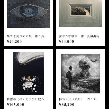
果てを見つめる眼 作：長瀬
密やかな歌声 作：長瀬萬純
萬純
¥24,200
¥44,000
白薔薇（はくそうび）散る
Juvenile（荒野） 作：飴屋
作：菅野まり子
晶貴
¥165,000
¥35,200