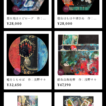
遊水地はエピローグ 作：浅
燈台はもはや傾きぬ 作：浅
野サキ
野サキ
¥28,000
¥28,000
嘘をともせば 作：浅野サキ
銀色白鳥地帯 作：浅野サキ
¥32,450
¥47,190