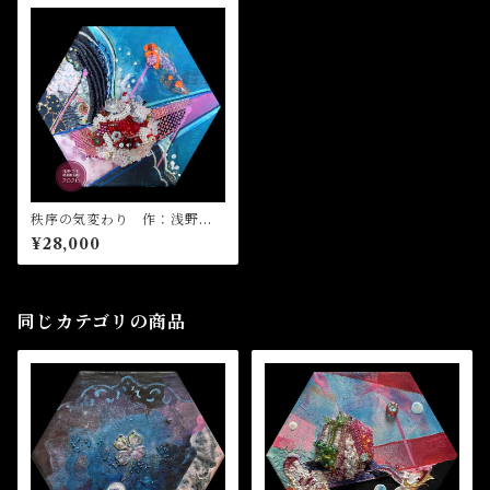
秩序の気変わり 作：浅野サ
キ
¥28,000
同じカテゴリの商品