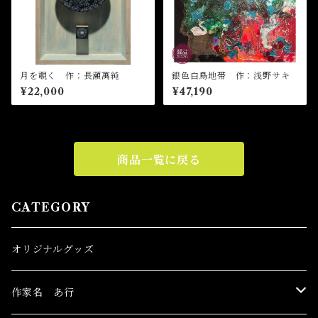
月を覗く 作：長瀬萬純
銀色白鳥地帯 作：浅野サキ
¥22,000
¥47,190
商品一覧に戻る
CATEGORY
オリジナルグッズ
作家名 あ行