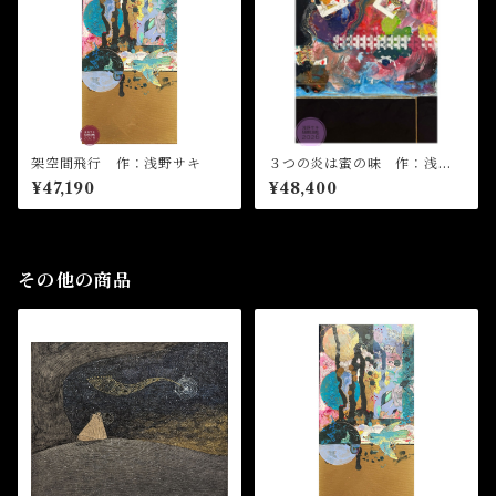
架空間飛行 作：浅野サキ
３つの炎は蜜の味 作：浅野
サキ
¥47,190
¥48,400
その他の商品