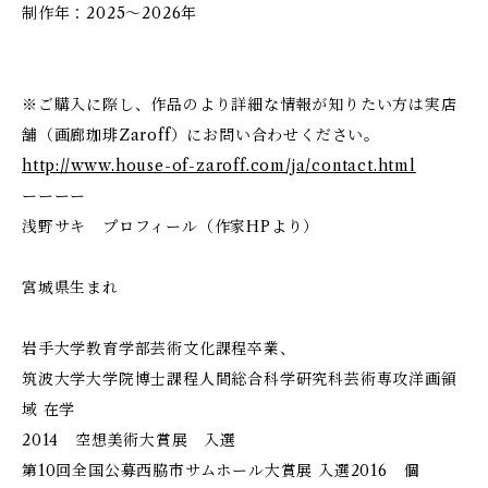
制作年：2025〜2026年
※ご購入に際し、作品のより詳細な情報が知りたい方は実店
舗（画廊珈琲Zaroff）にお問い合わせください。
http://www.house-of-zaroff.com/ja/contact.html
ーーーー
浅野サキ プロフィール（作家HPより）
宮城県生まれ
岩手大学教育学部芸術文化課程卒業、
筑波大学大学院博士課程人間総合科学研究科芸術専攻洋画領
域 在学
2014 空想美術大賞展 入選
第10回全国公募西脇市サムホール大賞展 入選2016 個