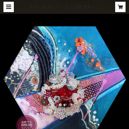
秩序の気変わり 作：浅野サキ | G
allery Zaroff Net Store