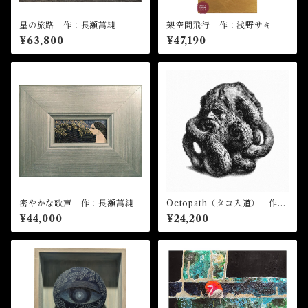
星の旅路 作：長瀬萬純
架空間飛行 作：浅野サキ
¥63,800
¥47,190
密やかな歌声 作：長瀬萬純
Octopath（タコ入道） 作：
飴屋晶貴
¥44,000
¥24,200