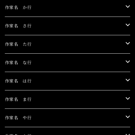
伊豫田晃一
作家名 か行
浅野サキ
黒木美都子
作家名 さ行
飴屋晶貴
勝田麻子
関野栄美
作家名 た行
杏ひろと
草羽揺二
佐々木茜
玉村のどか
作家名 な行
安藤朱里
川村千紘
菅野まり子
鳥居椿
Toru Nogawa
作家名 は行
石橋J
北和晃
白野有
チェリー木下
中島華映
日香里
作家名 ま行
こみや梢子
丁子紅子
長瀬萬純
ピエロピヨ子
まちゅまゆ
作家名 や行