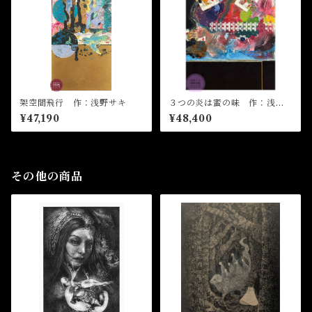
架空間飛行 作：浅野サキ
３つの炎は蜜の味 作：浅野
サキ
¥47,190
¥48,400
その他の商品