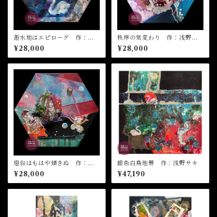
遊水地はエピローグ 作：浅
秩序の気変わり 作：浅野サ
野サキ
キ
¥28,000
¥28,000
燈台はもはや傾きぬ 作：浅
銀色白鳥地帯 作：浅野サキ
野サキ
¥28,000
¥47,190