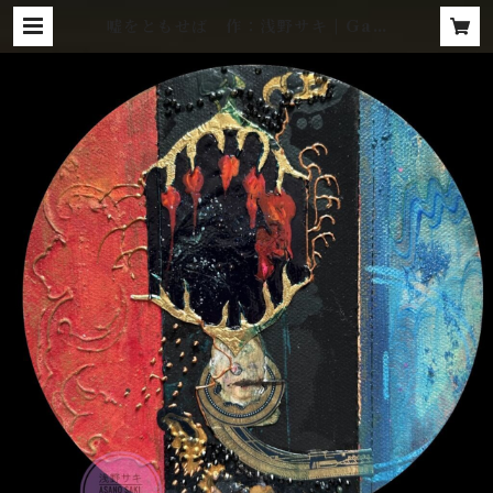
嘘をともせば 作：浅野サキ | Gall
ery Zaroff Net Store