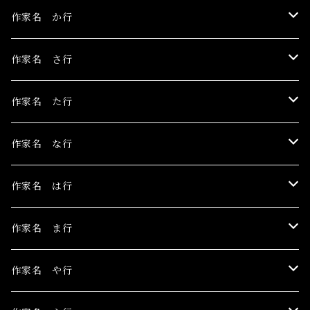
伊豫田晃一
作家名 か行
浅野サキ
黒木美都子
作家名 さ行
飴屋晶貴
勝田麻子
関野栄美
作家名 た行
杏ひろと
草羽揺二
佐々木茜
玉村のどか
作家名 な行
安藤朱里
川村千紘
菅野まり子
鳥居椿
Toru Nogawa
作家名 は行
石橋J
北和晃
白野有
チェリー木下
中島華映
日香里
作家名 ま行
こみや梢子
丁子紅子
長瀬萬純
ピエロピヨ子
まちゅまゆ
作家名 や行