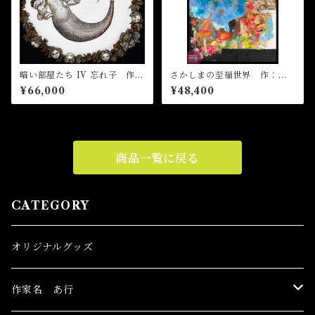
暗い部屋たち IV 忘れ子 作：
さかしまの至福世界 作：浅
菅野まり子
野サキ
¥66,000
¥48,400
商品一覧に戻る
CATEGORY
オリジナルグッズ
作家名 あ行