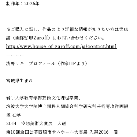
制作年：2026年
※ご購入に際し、作品のより詳細な情報が知りたい方は実店
舗（画廊珈琲Zaroff）にお問い合わせください。
http://www.house-of-zaroff.com/ja/contact.html
ーーーー
浅野サキ プロフィール（作家HPより）
宮城県生まれ
岩手大学教育学部芸術文化課程卒業、
筑波大学大学院博士課程人間総合科学研究科芸術専攻洋画領
域 在学
2014 空想美術大賞展 入選
第10回全国公募西脇市サムホール大賞展 入選2016 個