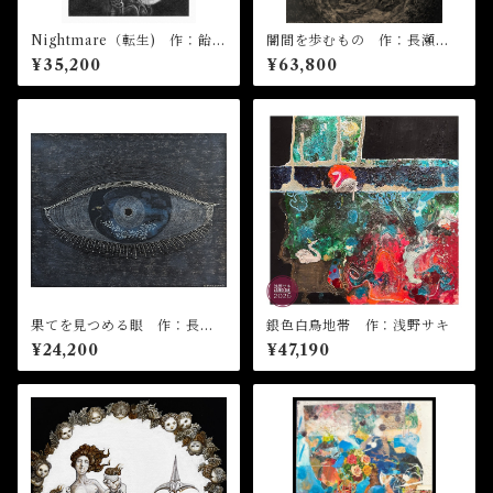
Nightmare（転生) 作：飴屋
闇間を歩むもの 作：長瀬萬
晶貴
純
¥35,200
¥63,800
果てを見つめる眼 作：長瀬
銀色白鳥地帯 作：浅野サキ
萬純
¥24,200
¥47,190