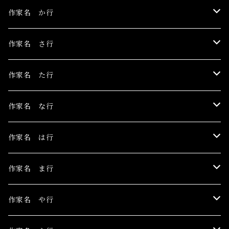
伊豫田晃一
作家名 か行
浅野サキ
黒木美都子
作家名 さ行
飴屋晶貴
勝田麻子
関野栄美
作家名 た行
杏ひろと
草羽揺二
佐々木茜
玉村のどか
作家名 な行
安藤朱里
川村千紘
菅野まり子
鳥居椿
Toru Nogawa
作家名 は行
石橋J
北和晃
白野有
チェリー木下
中島華映
日香里
作家名 ま行
こみや梢子
丁子紅子
長瀬萬純
ピエロピヨ子
まちゅまゆ
作家名 や行