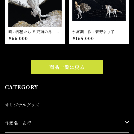
暗い部屋たち V 双頭の馬
氷河期 作：菅野まり子
作：菅野まり子
¥66,000
¥165,000
商品一覧に戻る
CATEGORY
オリジナルグッズ
作家名 あ行