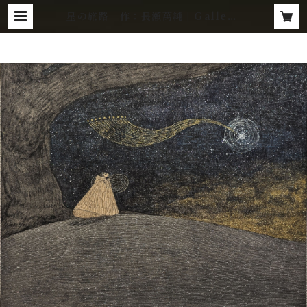
星の旅路 作：長瀬萬純 | Gallery
Zaroff Net Store