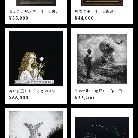
おとぎを呼ぶ声 作：長瀬萬
月夜の伴 作：長瀬萬純
純
¥55,000
¥44,000
暗い部屋たち I ろさおぶすき
Juvenile（荒野） 作：飴屋
ゅら(見えない薔薇) 作：菅野
晶貴
¥66,000
¥35,200
まり子