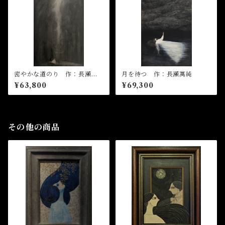
密やかな道のり 作：長瀬萬
月を待つ 作：長瀬萬純
純
¥63,800
¥69,300
その他の商品