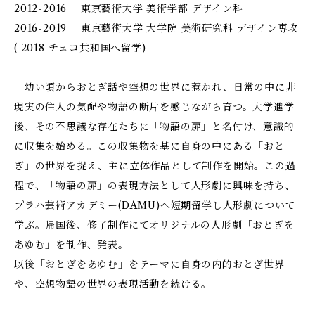
2012-2016 東京藝術大学 美術学部 デザイン科
2016-2019 東京藝術大学 大学院 美術研究科 デザイン専攻
( 2018 チェコ共和国へ留学)
幼い頃からおとぎ話や空想の世界に惹かれ、日常の中に非
現実の住人の気配や物語の断片を感じながら育つ。大学進学
後、その不思議な存在たちに「物語の扉」と名付け、意識的
に収集を始める。この収集物を基に自身の中にある「おと
ぎ」の世界を捉え、主に立体作品として制作を開始。この過
程で、「物語の扉」の表現方法として人形劇に興味を持ち、
プラハ芸術アカデミー(DAMU)へ短期留学し人形劇について
学ぶ。帰国後、修了制作にてオリジナルの人形劇「おとぎを
あゆむ」を制作、発表。
以後「おとぎをあゆむ」をテーマに自身の内的おとぎ世界
や、空想物語の世界の表現活動を続ける。