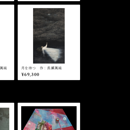
萬純
月を待つ 作：長瀬萬純
¥69,300