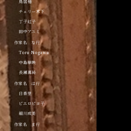
鳥居椿
チェリー木下
丁子紅子
田中アユミ
作家名 な行
Toru Nogawa
中島華映
長瀬萬純
作家名 は行
日香里
ピエロピヨ子
細川成美
作家名 ま行