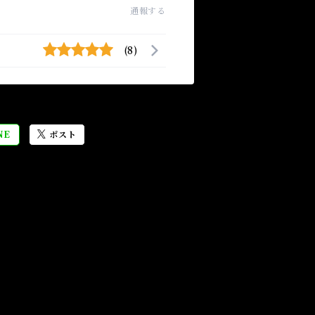
通報する
(8)
NE
ポスト