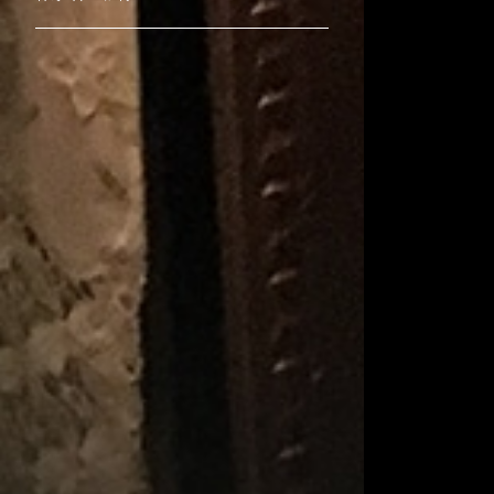
みそら
吉田然奈
Ray's YuCca
松平一民
YONCO
マンタム
真木環
宮川あゆこ