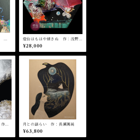
踵
燈台はもはや傾きぬ 作：浅野
サキ
¥28,000
 作：
月との語らい 作：長瀬萬純
¥63,800