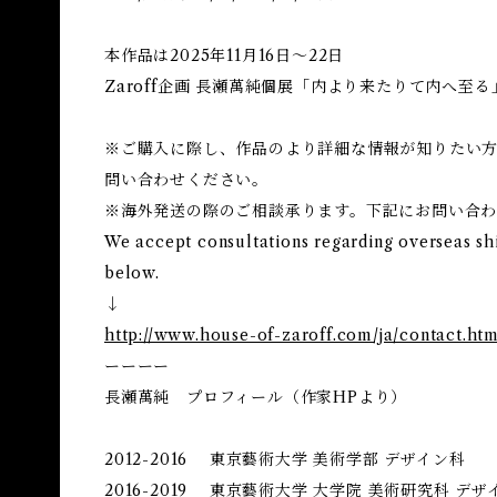
本作品は2025年11月16日～22日
Zaroff企画 長瀬萬純個展「内より来たりて内へ至
※ご購入に際し、作品のより詳細な情報が知りたい方は
問い合わせください。
※海外発送の際のご相談承ります。下記にお問い合
We accept consultations regarding overseas sh
below.
↓
http://www.house-of-zaroff.com/ja/contact.htm
ーーーー
長瀬萬純 プロフィール（作家HPより）
2012-2016 東京藝術大学 美術学部 デザイン科
2016-2019 東京藝術大学 大学院 美術研究科 デ