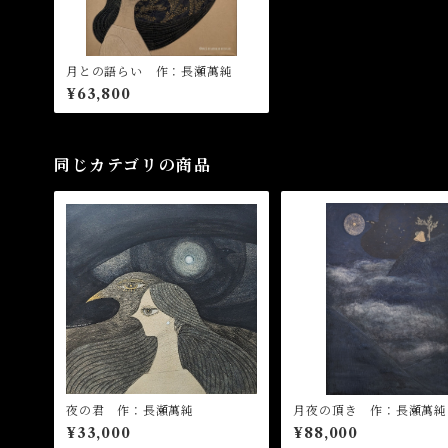
月との語らい 作：長瀬萬純
¥63,800
同じカテゴリの商品
夜の君 作：長瀬萬純
月夜の頂き 作：長瀬萬純
¥33,000
¥88,000