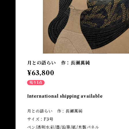
月との語らい 作：長瀬萬純
¥63,800
残り1点
International shipping available
月との語らい 作：長瀬萬純
サイズ：F3号
ペン/透明水彩/墨/鉛筆/紙/木製パネル