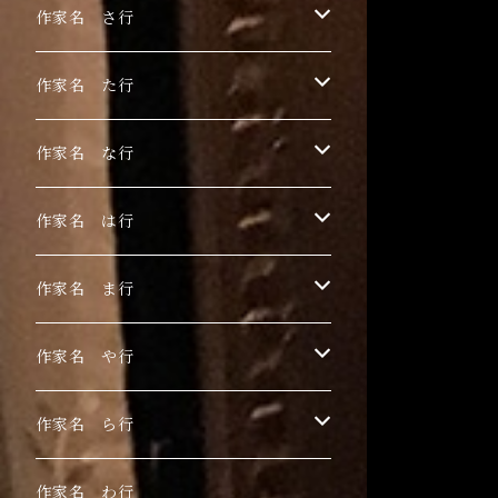
浅野サキ
黒木美都子
作家名 さ行
飴屋晶貴
勝田麻子
関野栄美
作家名 た行
杏ひろと
草羽揺二
佐々木茜
玉村のどか
作家名 な行
安藤朱里
川村千紘
菅野まり子
鳥居椿
Toru Nogawa
作家名 は行
石橋J
北和晃
白野有
チェリー木下
中島華映
日香里
作家名 ま行
こみや梢子
丁子紅子
長瀬萬純
ピエロピヨ子
まちゅまゆ
作家名 や行
田中アユミ
細川成美
目黒ミロ
山城有未
作家名 ら行
三谷拓也
山田さやか
LIEN
作家名 わ行