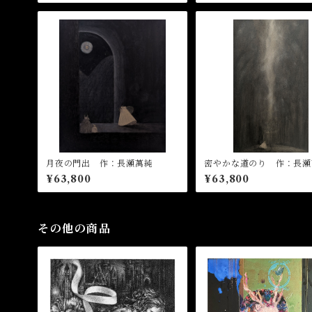
月夜の門出 作：長瀬萬純
密やかな道のり 作：長瀬
¥63,800
¥63,800
その他の商品