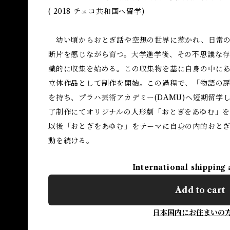
( 2018 チェコ共和国へ留学)
幼い頃からおとぎ話や空想の世界に惹かれ、日常の
断片を感じながら育つ。大学進学後、その不思議な存
識的に収集を始める。この収集物を基に自身の中に
立体作品として制作を開始。この過程で、「物語の
を持ち、プラハ芸術アカデミー(DAMU)へ短期留学
了制作にてオリジナルの人形劇「おとぎをあゆむ」
以後「おとぎをあゆむ」をテーマに自身の内的おと
動を続ける。
International shipping 
Add to cart
日本国内にお住まいの