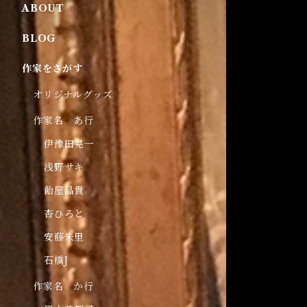
ABOUT
BLOG
作家をさがす
オリジナルグッズ
作家名 あ行
伊豫田晃一
浅野サキ
飴屋晶貴
杏ひろと
安藤朱里
石橋J
作家名 か行