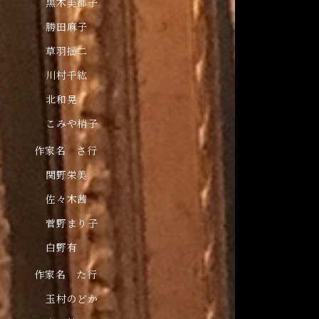
黒木美都子
勝田麻子
草羽揺二
川村千紘
北和晃
こみや梢子
作家名 さ行
関野栄美
佐々木茜
菅野まり子
白野有
作家名 た行
玉村のどか