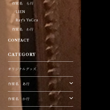
作家名 ら行
LIEN
Ray's YuCca
作家名 わ行
CONTACT
CATEGORY
オリジナルグッズ
作家名 あ行
伊豫田晃一
作家名 か行