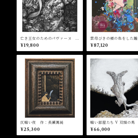
亡き王女のためのパヴァーヌ P
雲母びきの頬の色をした
avane pour une infante défun
作：浅野サキ
¥19,800
¥87,120
te 作：飴屋晶貴
仄暗い夜 作：長瀬萬純
暗い部屋たち V 双頭の馬
菅野まり子
¥25,300
¥66,000