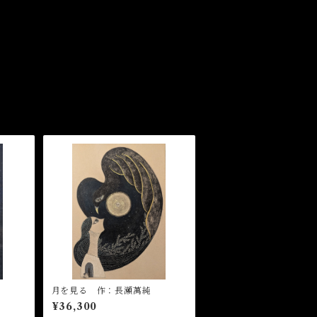
月を見る 作：長瀬萬純
¥36,300