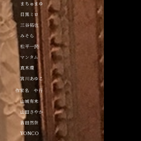
まちゅまゆ
目黒ミロ
三谷拓也
みそら
松平一民
マンタム
真木環
宮川あゆこ
作家名 や行
山城有未
山田さやか
吉田然奈
YONCO