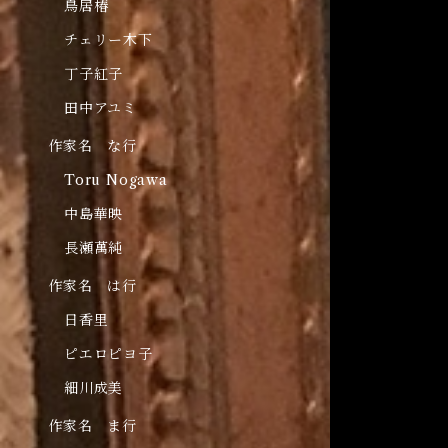
鳥居椿
チェリー木下
丁子紅子
田中アユミ
作家名 な行
Toru Nogawa
中島華映
長瀬萬純
作家名 は行
日香里
ピエロピヨ子
細川成美
作家名 ま行