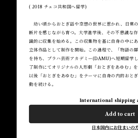
( 2018 チェコ共和国へ留学)
幼い頃からおとぎ話や空想の世界に惹かれ、日常の
断片を感じながら育つ。大学進学後、その不思議な存
識的に収集を始める。この収集物を基に自身の中に
立体作品として制作を開始。この過程で、「物語の
を持ち、プラハ芸術アカデミー(DAMU)へ短期留学
了制作にてオリジナルの人形劇「おとぎをあゆむ」
以後「おとぎをあゆむ」をテーマに自身の内的おと
動を続ける。
International shipping 
Add to cart
日本国内にお住まいの