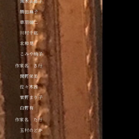
黒木美都子
勝田麻子
草羽揺二
川村千紘
北和晃
こみや梢子
作家名 さ行
関野栄美
佐々木茜
菅野まり子
白野有
作家名 た行
玉村のどか