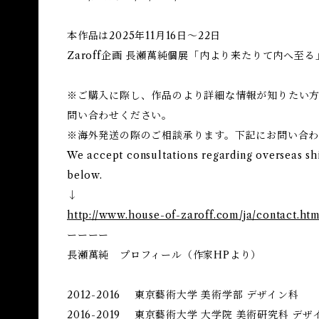
本作品は2025年11月16日～22日
Zaroff企画 長瀬萬純個展「内より来たりて内へ至
※ご購入に際し、作品のより詳細な情報が知りたい方は
問い合わせください。
※海外発送の際のご相談承ります。下記にお問い合
We accept consultations regarding overseas sh
below.
↓
http://www.house-of-zaroff.com/ja/contact.htm
ーーーー
長瀬萬純 プロフィール（作家HPより）
2012-2016 東京藝術大学 美術学部 デザイン科
2016-2019 東京藝術大学 大学院 美術研究科 デ