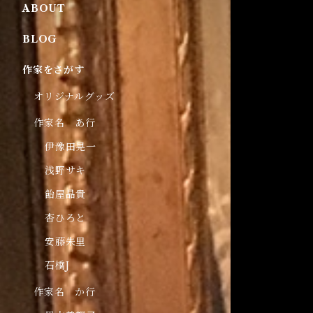
ABOUT
BLOG
作家をさがす
オリジナルグッズ
作家名 あ行
伊豫田晃一
浅野サキ
飴屋晶貴
杏ひろと
安藤朱里
石橋J
作家名 か行