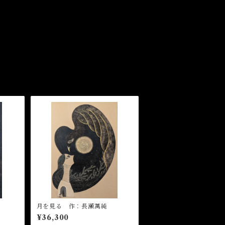
月を見る 作：長瀬萬純
¥36,300