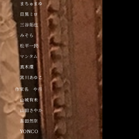
まちゅまゆ
目黒ミロ
三谷拓也
みそら
松平一民
マンタム
真木環
宮川あゆこ
作家名 や行
山城有未
山田さやか
吉田然奈
YONCO