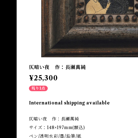
仄暗い夜 作：長瀬萬純
¥25,300
残り1点
International shipping available
仄暗い夜 作：長瀬萬純
サイズ：148×197mm(額込)
ペン/透明水彩/墨/鉛筆/紙