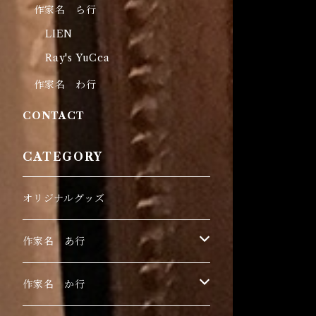
作家名 ら行
LIEN
Ray's YuCca
作家名 わ行
CONTACT
CATEGORY
オリジナルグッズ
作家名 あ行
伊豫田晃一
作家名 か行