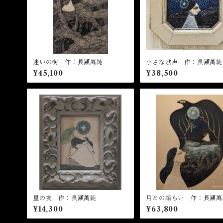
迷いの樹 作：長瀬萬純
小さな歌声 作：長瀬萬純
¥45,100
¥38,500
星の友 作：長瀬萬純
月との語らい 作：長瀬萬
¥14,300
¥63,800