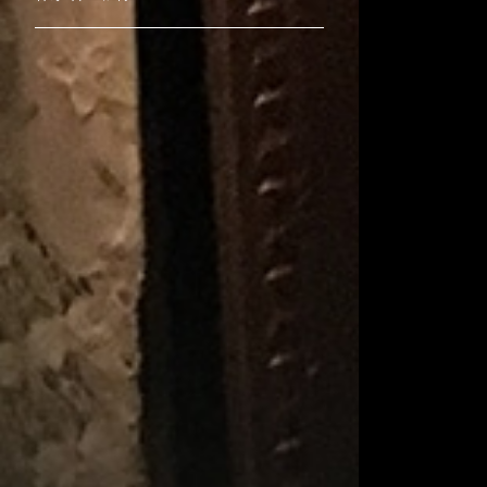
みそら
吉田然奈
Ray's YuCca
松平一民
YONCO
マンタム
真木環
宮川あゆこ