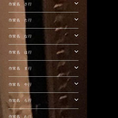
浅野サキ
黒木美都子
作家名 さ行
飴屋晶貴
勝田麻子
関野栄美
作家名 た行
杏ひろと
草羽揺二
佐々木茜
玉村のどか
作家名 な行
安藤朱里
川村千紘
菅野まり子
鳥居椿
Toru Nogawa
作家名 は行
石橋J
北和晃
白野有
チェリー木下
中島華映
日香里
作家名 ま行
こみや梢子
丁子紅子
長瀬萬純
ピエロピヨ子
まちゅまゆ
作家名 や行
田中アユミ
細川成美
目黒ミロ
山城有未
作家名 ら行
三谷拓也
山田さやか
LIEN
作家名 わ行