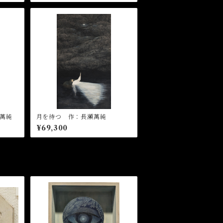
萬純
月を待つ 作：長瀬萬純
¥69,300