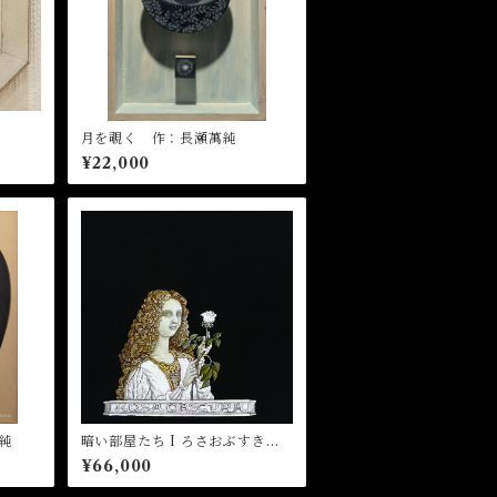
月を覗く 作：長瀬萬純
¥22,000
純
暗い部屋たち I ろさおぶすきゅ
ら(見えない薔薇) 作：菅野まり
¥66,000
子