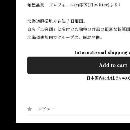
飴屋晶貴 プロフィール(作家X(旧twitter)より）
北海道胆振地方在住 / 日曜画。
自ら「二笑画」と名付けた独特の作風の細密な鉛筆
北海道他都内でグループ展、個展開催。
International shipping 
Add to cart
日本国内にお住まいの
レビュー