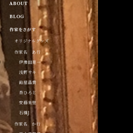
ABOUT
BLOG
作家をさがす
オリジナルグッズ
作家名 あ行
伊豫田晃一
浅野サキ
飴屋晶貴
杏ひろと
安藤朱里
石橋J
作家名 か行