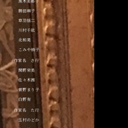
黒木美都子
勝田麻子
草羽揺二
川村千紘
北和晃
こみや梢子
作家名 さ行
関野栄美
佐々木茜
菅野まり子
白野有
作家名 た行
玉村のどか