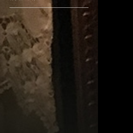
みそら
吉田然奈
Ray's YuCca
松平一民
YONCO
マンタム
真木環
宮川あゆこ