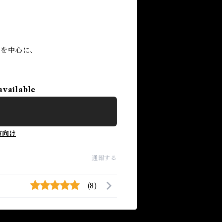
画を中心に、
available
方向け
通報する
(8)