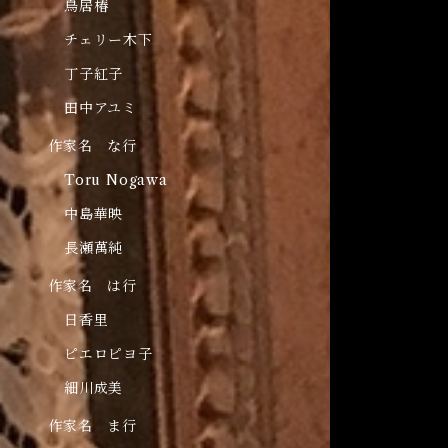
鳥居椿
チェリー木下
丁子紅子
田中アユミ
作家名 な行
Toru Nogawa
中島華映
長瀬萬純
作家名 は行
日香里
ピエロピヨ子
細川成美
作家名 ま行