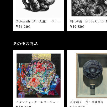
Octopath（タコ入道） 作：飴
別れの曲 Étude Op.10, 
屋晶貴
作：飴屋晶貴
¥24,200
¥19,800
その他の商品
ペダンティック・エロージョ
月を覗く 作：長瀬萬純
ン 作：浅野サキ