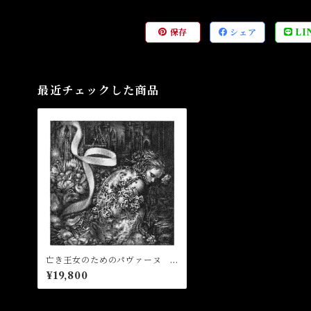
保存
シェア
LI
最近チェックした商品
亡き王女のためのパヴァーヌ P
avane pour une infante défun
¥19,800
te 作：飴屋晶貴