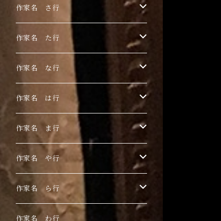
浅野サキ
黒木美都子
作家名 さ行
飴屋晶貴
勝田麻子
関野栄美
作家名 た行
杏ひろと
草羽揺二
佐々木茜
玉村のどか
作家名 な行
安藤朱里
川村千紘
菅野まり子
鳥居椿
Toru Nogawa
作家名 は行
石橋J
北和晃
白野有
チェリー木下
中島華映
日香里
作家名 ま行
こみや梢子
丁子紅子
長瀬萬純
ピエロピヨ子
まちゅまゆ
作家名 や行
田中アユミ
細川成美
目黒ミロ
山城有未
作家名 ら行
三谷拓也
山田さやか
LIEN
作家名 わ行