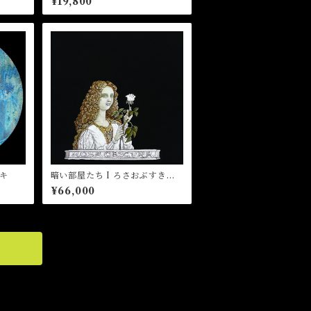
¥19,800
キ
暗い部屋たち I ろさおぶすきゅ
ら(見えない薔薇) 作：菅野まり
¥66,000
子