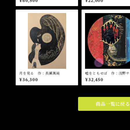
¥60,500
¥22,000
月を見る 作：長瀬萬純
嘘をともせば 作：浅野サ
¥36,300
¥32,450
商品一覧に戻る