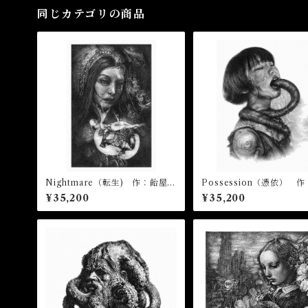
同じカテゴリの商品
Nightmare（転生) 作：飴屋晶
Possession（憑依） 
貴
晶貴
¥35,200
¥35,200