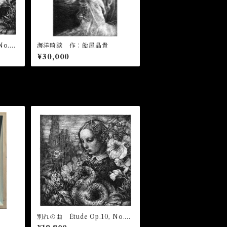
No.3
海洋畸談 作：飴屋晶貴
¥30,000
別れの曲 Étude Op.10, No.3
作：飴屋晶貴