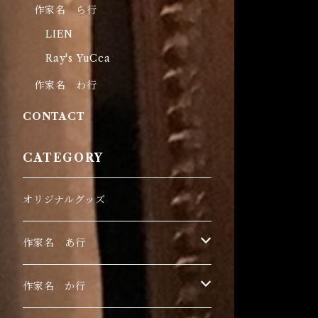
作家名 ら行
LIEN
Ray's YuCca
作家名 わ行
CONTACT
CATEGORY
オリジナルグッズ
作家名 あ行
伊豫田晃一
作家名 か行