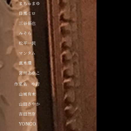
まちゅまゆ
目黒ミロ
三谷拓也
みそら
松平一民
マンタム
真木環
宮川あゆこ
作家名 や行
山城有未
山田さやか
吉田然奈
YONCO