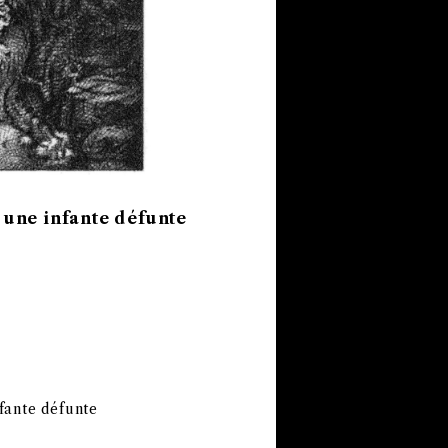
e infante défunte
te défunte