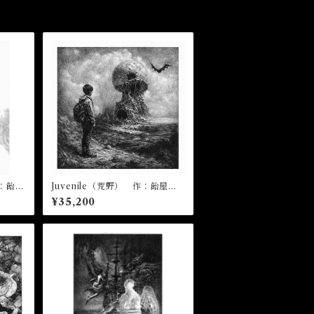
作：飴屋
Juvenile（荒野） 作：飴屋晶
貴
¥35,200