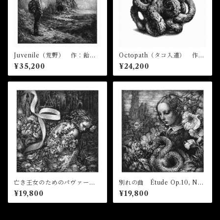
Juvenile（荒野） 作：飴屋
Octopath（タコ入道） 作：
晶貴
飴屋晶貴
¥35,200
¥24,200
亡き王女のためのパヴァー
別れの曲 Étude Op.10, No.
ヌ Pavane pour une infant
3 作：飴屋晶貴
¥19,800
¥19,800
e défunte 作：飴屋晶貴