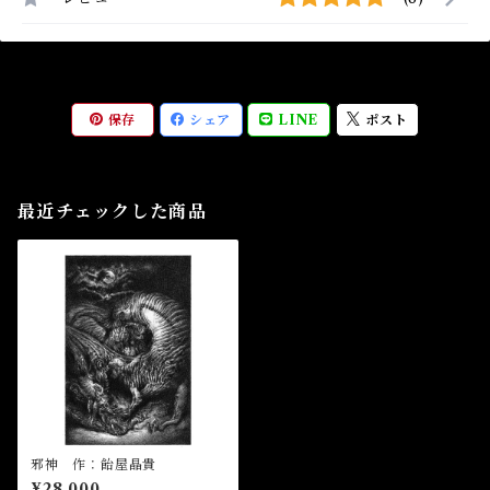
保存
シェア
LINE
ポスト
最近チェックした商品
邪神 作：飴屋晶貴
¥28,000