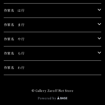
安藤朱里
川村千紘
菅野まり子
鳥居椿
Toru Nogawa
作家名 は行
石橋J
北和晃
白野有
チェリー木下
中島華映
日香里
作家名 ま行
こみや梢子
丁子紅子
長瀬萬純
ピエロピヨ子
まちゅまゆ
作家名 や行
田中アユミ
細川成美
目黒ミロ
山城有未
作家名 ら行
三谷拓也
山田さやか
LIEN
作家名 わ行
みそら
吉田然奈
Ray's YuCca
© Gallery Zaroff Net Store
松平一民
YONCO
Powered by