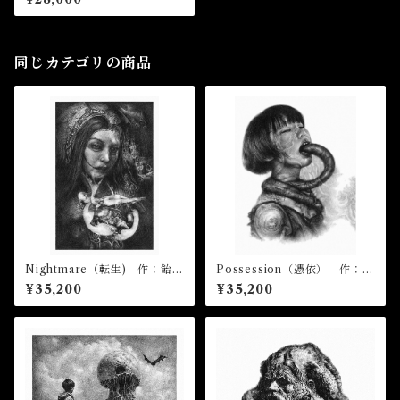
同じカテゴリの商品
Nightmare（転生) 作：飴屋
Possession（憑依） 作：飴
晶貴
屋晶貴
¥35,200
¥35,200