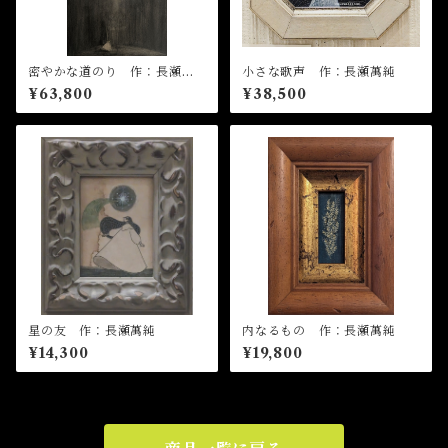
密やかな道のり 作：長瀬萬
小さな歌声 作：長瀬萬純
純
¥63,800
¥38,500
星の友 作：長瀬萬純
内なるもの 作：長瀬萬純
¥14,300
¥19,800