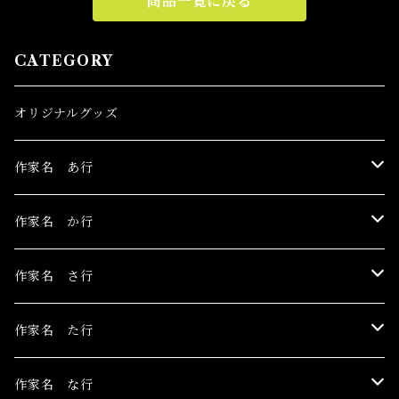
商品一覧に戻る
CATEGORY
オリジナルグッズ
作家名 あ行
伊豫田晃一
作家名 か行
浅野サキ
黒木美都子
作家名 さ行
飴屋晶貴
勝田麻子
関野栄美
作家名 た行
杏ひろと
草羽揺二
佐々木茜
玉村のどか
作家名 な行