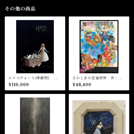
その他の商品
エクスヴォート(奉献物)
さかしまの至福世界 作：浅
作：菅野まり子
野サキ
¥110,000
¥48,400