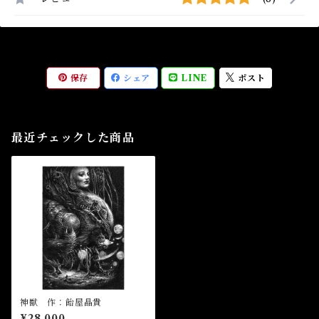
保存
シェア
LINE
ポスト
最近チェックした商品
神獣 作：飴屋晶貴
¥28,000