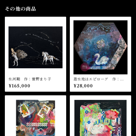
その他の商品
氷河期 作：菅野まり子
遊水地はエピローグ 作：浅
野サキ
¥165,000
¥28,000