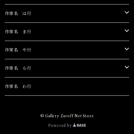
安藤朱里
川村千紘
菅野まり子
鳥居椿
Toru Nogawa
作家名 は行
石橋J
北和晃
白野有
チェリー木下
中島華映
日香里
作家名 ま行
こみや梢子
丁子紅子
長瀬萬純
ピエロピヨ子
まちゅまゆ
作家名 や行
田中アユミ
細川成美
目黒ミロ
山城有未
作家名 ら行
三谷拓也
山田さやか
LIEN
作家名 わ行
みそら
吉田然奈
Ray's YuCca
© Gallery Zaroff Net Store
松平一民
YONCO
Powered by