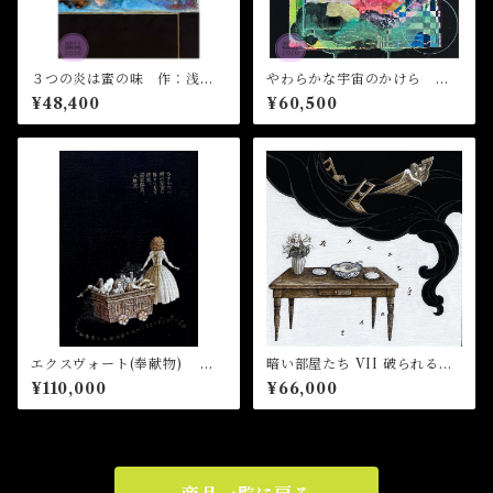
３つの炎は蜜の味 作：浅野
やわらかな宇宙のかけら
サキ
作：浅野サキ
¥48,400
¥60,500
エクスヴォート(奉献物)
暗い部屋たち VII 破られる
作：菅野まり子
朝 作：菅野まり子
¥110,000
¥66,000