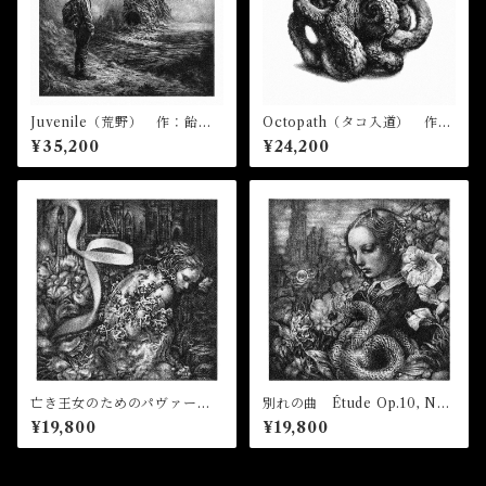
Juvenile（荒野） 作：飴屋
Octopath（タコ入道） 作：
晶貴
飴屋晶貴
¥35,200
¥24,200
亡き王女のためのパヴァー
別れの曲 Étude Op.10, No.
ヌ Pavane pour une infant
3 作：飴屋晶貴
¥19,800
¥19,800
e défunte 作：飴屋晶貴