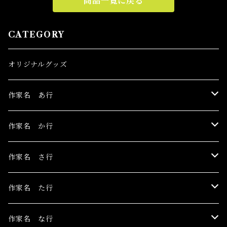
商品一覧に戻る
CATEGORY
オリジナルグッズ
作家名 あ行
伊豫田晃一
作家名 か行
浅野サキ
黒木美都子
作家名 さ行
飴屋晶貴
勝田麻子
関野栄美
作家名 た行
杏ひろと
草羽揺二
佐々木茜
玉村のどか
作家名 な行