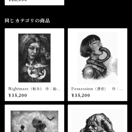
同じカテゴリの商品
Nightmare（転生) 作：飴屋
Possession（憑依） 作：飴
晶貴
屋晶貴
¥35,200
¥35,200